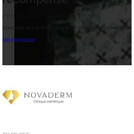
C’est le moment de vous gâter!
Cumulez vos achats tous les trois mois et obtenez un
Me contacter