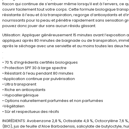
flacon qui continue de s’embuer même lorsqu’il est à l’envers, ce 
couvrir facilement tout votre corps. Cette formule biologique trans
résistante à l’eau et à la transpiration, regorge d’antioxydants et d’
nourrissants pour la peau et pénètre rapidement sans sensation g
pouvez donc jouer dur sans aucun résidu glissant.
Utilisation: Appliquer généreusement 15 minutes avant l’exposition au
appliquez après 80 minutes de baignade ou de transpiration, im
après le séchage avec une serviette et au moins toutes les deux he
.
.
• 70 % d’ingrédients certifiés biologiques
• Protection SPF 30 à large spectre
• Résistant à l’eau pendant 80 minutes
•Application continue par pulvérisation
• Ultra transparent
• Riche en antioxydants
• Hypoallergénique
• Options naturellement parfumées et non parfumées
•Végétalien
• Sûr et respectueux des récifs
INGRÉDIENTS: Avobenzone 2,8 %, Octisalate 4,9 %, Octocrylène 7,6 %,
(BIO), jus de feuille d’Aloe Barbadensis, salicylate de butyloctyle, hu