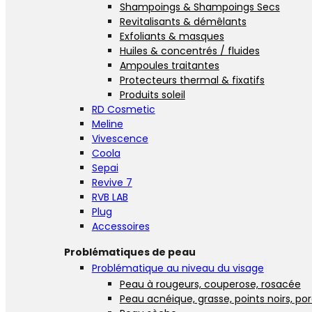
Shampoings & Shampoings Secs
Revitalisants & démêlants
Exfoliants & masques
Huiles & concentrés / fluides
Ampoules traitantes
Protecteurs thermal & fixatifs
Produits soleil
RD Cosmetic
Meline
Vivescence
Coola
Sepai
Revive 7
RVB LAB
Plug
Accessoires
Problématiques de peau
Problématique au niveau du visage
Peau à rougeurs, couperose, rosacée
Peau acnéique, grasse, points noirs, po