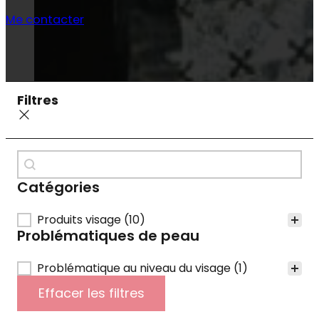
Me contacter
Filtres
WooCommerce > Recherche
Rechercher
Catégories
Catégories
Produits visage
(10)
Problématiques de peau
Problématiques de peau
Problématique au niveau du visage
(1)
Effacer les filtres