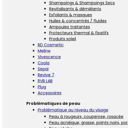
Shampoings & Shampoings Secs
Revitalisants & démêlants
Exfoliants & masques
Huiles & concentrés / fluides
Ampoules traitantes
Protecteurs thermal & fixatifs
Produits soleil
RD Cosmetic
Meline
Vivescence
Coola
Sepai
Revive 7
RVB LAB
Plug
Accessoires
Problématiques de peau
Problématique au niveau du visage
Peau à rougeurs, couperose, rosacée
Peau acnéique, grasse, points noirs, po