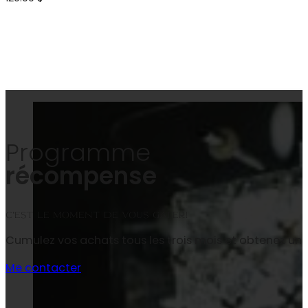
Programme
récompense
C’est le moment de vous gâter!
Cumulez vos achats tous les trois mois et obtenez un
Me contacter