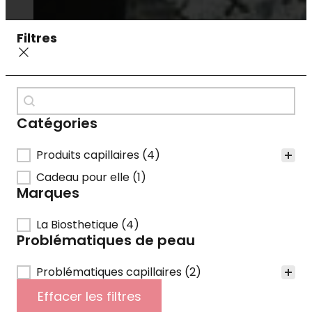
Filtres
WooCommerce > Recherche
Rechercher
Catégories
Catégories
Produits capillaires
(4)
Cadeau pour elle
(1)
Marques
Marques
La Biosthetique
(4)
Problématiques de peau
Problématiques de peau
Problématiques capillaires
(2)
Effacer les filtres