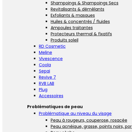
Shampoings & Shampoings Secs
Revitalisants & démêlants
Exfoliants & masques
Huiles & concentrés / fluides
Ampoules traitantes
Protecteurs thermal & fixatifs
Produits soleil
RD Cosmetic
Meline
Vivescence
Coola
Sepai
Revive 7
RVB LAB
Plug
Accessoires
Problématiques de peau
Problématique au niveau du visage
Peau à rougeurs, couperose, rosacée
Peau acnéique, grasse, points noirs, po