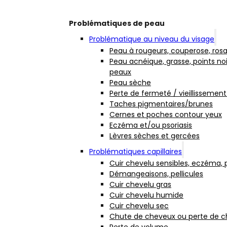
Problématiques de peau
Problématique au niveau du visage
Peau à rougeurs, couperose, ros
Peau acnéique, grasse, points noi
peaux
Peau sèche
Perte de fermeté / vieillissement
Taches pigmentaires/brunes
Cernes et poches contour yeux
Eczéma et/ou psoriasis
Lèvres sèches et gercées
Problématiques capillaires
Cuir chevelu sensibles, eczéma, p
Démangeaisons, pellicules
Cuir chevelu gras
Cuir chevelu humide
Cuir chevelu sec
Chute de cheveux ou perte de 