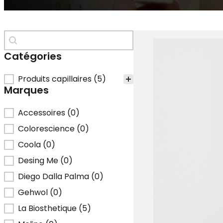
WooCommerce > Recherche
Rechercher
Catégories
Catégories
Produits capillaires
(5)
Marques
Marques
Accessoires
(0)
Colorescience
(0)
Coola
(0)
Desing Me
(0)
Diego Dalla Palma
(0)
Gehwol
(0)
La Biosthetique
(5)