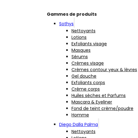
Gammes de produits
Sothys
Nettoyants
Lotions
Exfoliants visage
Masques
Sérums
Crèmes visage
Crèmes contour yeux & lèvres
Gel douche
Exfoliants corps
Crème corps
Huiles sèches et Parfums
Mascara & Eyeliner
Fond de teint crème/poudre
Homme
Diego Dalla Palma
Nettoyants