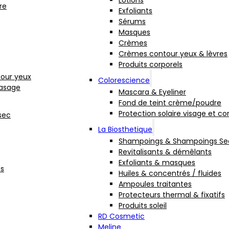
Lotions
re
Exfoliants
Sérums
Masques
Crèmes
Crèmes contour yeux & lèvres
Produits corporels
our yeux
Colorescience
rasage
Mascara & Eyeliner
Fond de teint crème/poudre
Protection solaire visage et co
sec
La Biosthetique
Shampoings & Shampoings Se
Revitalisants & démêlants
Exfoliants & masques
fs
Huiles & concentrés / fluides
Ampoules traitantes
Protecteurs thermal & fixatifs
Produits soleil
RD Cosmetic
Meline