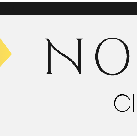
e 75 $