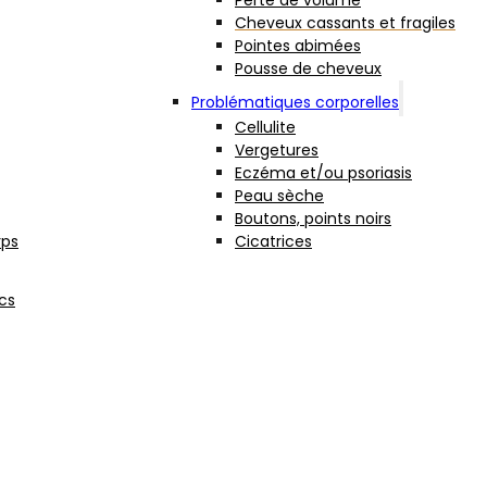
Perte de volume
Cheveux cassants et fragiles
Pointes abimées
Pousse de cheveux
Problématiques corporelles
Cellulite
Vergetures
Eczéma et/ou psoriasis
Peau sèche
Boutons, points noirs
rps
Cicatrices
cs