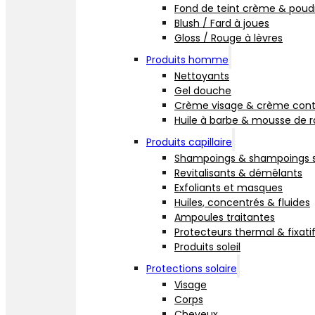
Fond de teint crème & poud
Blush / Fard à joues
Gloss / Rouge à lèvres
Produits homme
Nettoyants
Gel douche
Crème visage & crème cont
Huile à barbe & mousse de 
Produits capillaire
Shampoings & shampoings 
Revitalisants & démêlants
Exfoliants et masques
Huiles, concentrés & fluides
Ampoules traitantes
Protecteurs thermal & fixati
Produits soleil
Protections solaire
Visage
Corps
Cheveux