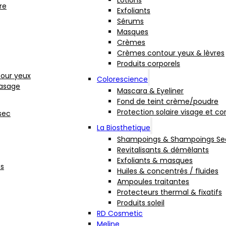
Lotions
re
Exfoliants
Sérums
Masques
Crèmes
Crèmes contour yeux & lèvres
Produits corporels
our yeux
Colorescience
rasage
Mascara & Eyeliner
Fond de teint crème/poudre
Protection solaire visage et co
sec
La Biosthetique
Shampoings & Shampoings Se
Revitalisants & démêlants
Exfoliants & masques
fs
Huiles & concentrés / fluides
Ampoules traitantes
Protecteurs thermal & fixatifs
Produits soleil
RD Cosmetic
Meline