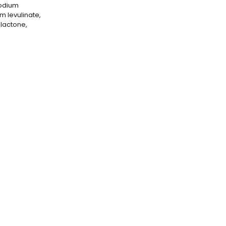
Sodium
m levulinate,
olactone,