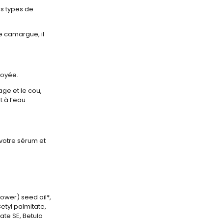
es types de
de camargue, il
toyée.
age et le cou,
t à l’eau
votre sérum et
lower) seed oil*,
etyl palmitate,
ate SE, Betula