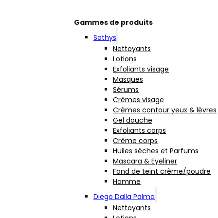
Gammes de produits
Sothys
Nettoyants
Lotions
Exfoliants visage
Masques
Sérums
Crèmes visage
Crèmes contour yeux & lèvres
Gel douche
Exfoliants corps
Crème corps
Huiles sèches et Parfums
Mascara & Eyeliner
Fond de teint crème/poudre
Homme
Diego Dalla Palma
Nettoyants