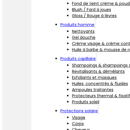
Fond de teint crème & poud
Blush / Fard à joues
Gloss / Rouge à lèvres
Produits homme
Nettoyants
Gel douche
Crème visage & crème cont
Huile à barbe & mousse de 
Produits capillaire
Shampoings & shampoings 
Revitalisants & démêlants
Exfoliants et masques
Huiles, concentrés & fluides
Ampoules traitantes
Protecteurs thermal & fixati
Produits soleil
Protections solaire
Visage
Corps
Cheveux