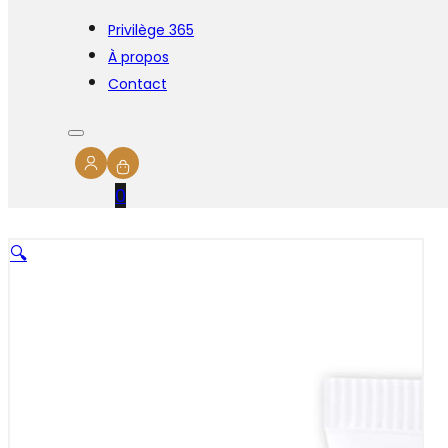
Privilège 365
À propos
Contact
0
🔍