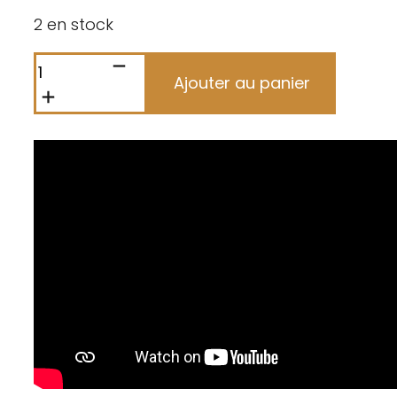
2 en stock
quantité
Alternative:
de
Ajouter au panier
Gommage
visage
éclat
50ml