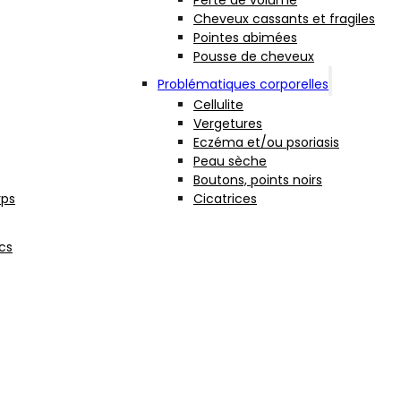
Perte de volume
Cheveux cassants et fragiles
Pointes abimées
Pousse de cheveux
Problématiques corporelles
Cellulite
Vergetures
Eczéma et/ou psoriasis
Peau sèche
Boutons, points noirs
rps
Cicatrices
cs