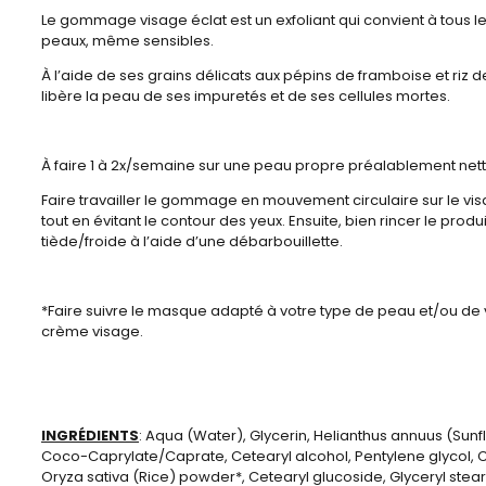
Le gommage visage éclat est un exfoliant qui convient à tous l
peaux, même sensibles.
À l’aide de ses grains délicats aux pépins de framboise et riz 
libère la peau de ses impuretés et de ses cellules mortes.
À faire 1 à 2x/semaine sur une peau propre préalablement net
Faire travailler le gommage en mouvement circulaire sur le vis
tout en évitant le contour des yeux. Ensuite, bien rincer le produi
tiède/froide à l’aide d’une débarbouillette.
*Faire suivre le masque adapté à votre type de peau et/ou de 
crème visage.
INGRÉDIENTS
: Aqua (Water), Glycerin, Helianthus annuus (Sunf
Coco-Caprylate/Caprate, Cetearyl alcohol, Pentylene glycol, C
Oryza sativa (Rice) powder*, Cetearyl glucoside, Glyceryl stear