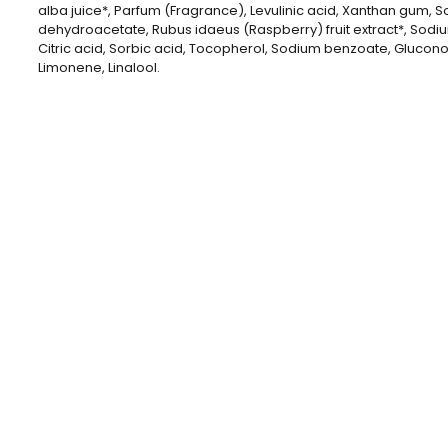
alba juice*, Parfum (Fragrance), Levulinic acid, Xanthan gum, 
dehydroacetate, Rubus idaeus (Raspberry) fruit extract*, Sodiu
Citric acid, Sorbic acid, Tocopherol, Sodium benzoate, Glucon
Limonene, Linalool.