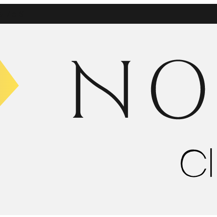
e 75 $