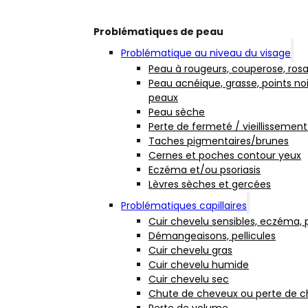
Problématiques de peau
Problématique au niveau du visage
Peau à rougeurs, couperose, ros
Peau acnéique, grasse, points noi
peaux
Peau sèche
Perte de fermeté / vieillissement
Taches pigmentaires/brunes
Cernes et poches contour yeux
Eczéma et/ou psoriasis
Lèvres sèches et gercées
Problématiques capillaires
Cuir chevelu sensibles, eczéma, p
Démangeaisons, pellicules
Cuir chevelu gras
Cuir chevelu humide
Cuir chevelu sec
Chute de cheveux ou perte de 