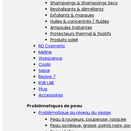
Shampoings & Shampoings Secs
Revitalisants & démêlants
Exfoliants & masques
Huiles & concentrés / fluides
Ampoules traitantes
Protecteurs thermal & fixatifs
Produits soleil
RD Cosmetic
Meline
Vivescence
Coola
Sepai
Revive 7
RVB LAB
Plug
Accessoires
Problématiques de peau
Problématique au niveau du visage
Peau à rougeurs, couperose, rosacée
Peau acnéique, grasse, points noirs, po