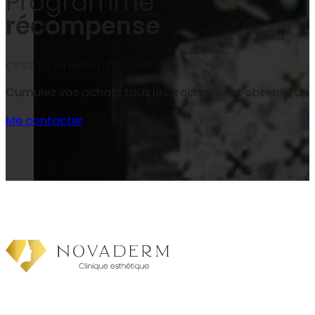
Programme
récompense
C’est le moment de vous gâter!
Cumulez vos achats tous les trois mois et obtenez un
Me contacter