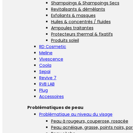
Shampoings & Shampoings Secs
Revitalisants & démêlants
Exfoliants & masques
Huiles & concentrés / fluides
Ampoules traitantes
Protecteurs thermal & fixatifs
Produits soleil
RD Cosmetic
Meline
Vivescence
Coola
Sepai
Revive 7
RVB LAB
Plug
Accessoires
Problématiques de peau
Problématique au niveau du visage
Peau à rougeurs, couperose, rosacée
Peau acnéique, grasse, points noirs, po