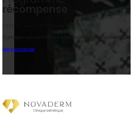
récompense
C’est le moment de vous gâter!
Cumulez vos achats tous les trois mois et obtenez un
Me contacter