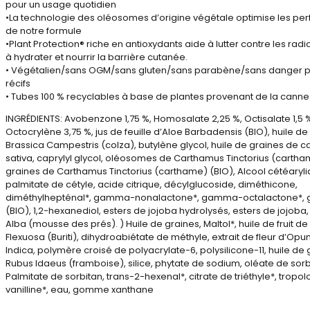
pour un usage quotidien
•La technologie des oléosomes d’origine végétale optimise les p
de notre formule
•Plant Protection® riche en antioxydants aide à lutter contre les radic
à hydrater et nourrir la barrière cutanée.
• Végétalien/sans OGM/sans gluten/sans parabène/sans danger p
récifs
• Tubes 100 % recyclables à base de plantes provenant de la canne
INGRÉDIENTS: Avobenzone 1,75 %, Homosalate 2,25 %, Octisalate 1,5 
Octocrylène 3,75 %, jus de feuille d’Aloe Barbadensis (BIO), huile d
Brassica Campestris (colza), butylène glycol, huile de graines de 
sativa, caprylyl glycol, oléosomes de Carthamus Tinctorius (cartha
graines de Carthamus Tinctorius (carthame) (BIO), Alcool cétéaryli
palmitate de cétyle, acide citrique, décylglucoside, diméthicone,
diméthylhepténal*, gamma-nonalactone*, gamma-octalactone*, g
(BIO), 1,2-hexanediol, esters de jojoba hydrolysés, esters de jojoba
Alba (mousse des prés). ) Huile de graines, Maltol*, huile de fruit de
Flexuosa (Buriti), dihydroabiétate de méthyle, extrait de fleur d’Opun
Indica, polymère croisé de polyacrylate-6, polysilicone-11, huile de
Rubus Idaeus (framboise), silice, phytate de sodium, oléate de sorb
Palmitate de sorbitan, trans-2-hexenal*, citrate de triéthyle*, tropol
vanilline*, eau, gomme xanthane