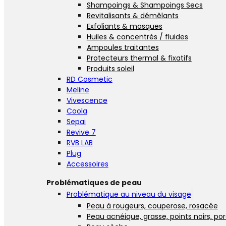
Shampoings & Shampoings Secs
Revitalisants & démêlants
Exfoliants & masques
Huiles & concentrés / fluides
Ampoules traitantes
Protecteurs thermal & fixatifs
Produits soleil
RD Cosmetic
Meline
Vivescence
Coola
Sepai
Revive 7
RVB LAB
Plug
Accessoires
Problématiques de peau
Problématique au niveau du visage
Peau à rougeurs, couperose, rosacée
Peau acnéique, grasse, points noirs, po