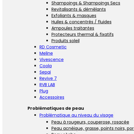
Shampoings & Shampoings Secs
Revitalisants & démêlants
Exfoliants & masques
Huiles & concentrés / fluides
Ampoules traitantes
Protecteurs thermal & fixatifs
Produits soleil
RD Cosmetic
Meline
Vivescence
Coola
Sepai
Revive 7
RVB LAB
Plug
Accessoires
Problématiques de peau
Problématique au niveau du visage
Peau à rougeurs, couperose, rosacée
Peau acnéique, grasse, points noirs, po